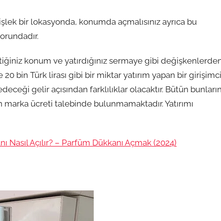
 işlek bir lokasyonda, konumda açmalısınız ayrıca bu
orundadır.
çtiğiniz konum ve yatırdığınız sermaye gibi değişkenlerde
0 bin Türk lirası gibi bir miktar yatırım yapan bir girişimc
edeceği gelir açısından farklılıklar olacaktır. Bütün bunları
n marka ücreti talebinde bulunmamaktadır. Yatırımı
ı Nasıl Açılır? – Parfüm Dükkanı Açmak (2024)