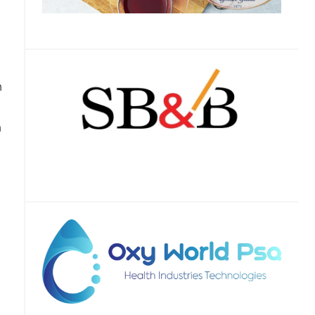
n
i
n