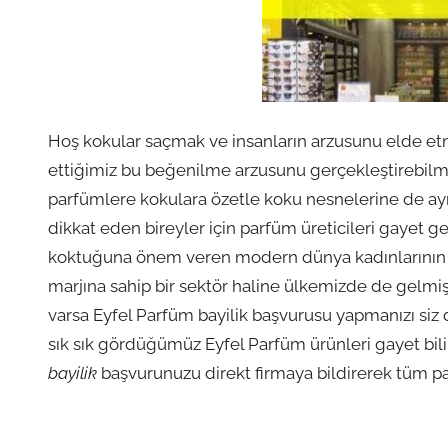
Hoş kokular saçmak ve insanların arzusunu elde etm
ettiğimiz bu beğenilme arzusunu gerçekleştirebil
parfümlere kokulara özetle koku nesnelerine de ay
dikkat eden bireyler için parfüm üreticileri gayet gen
koktuğuna önem veren modern dünya kadınlarının v
marjına sahip bir sektör haline ülkemizde de gelmişt
varsa Eyfel Parfüm bayilik başvurusu yapmanızı siz 
sık sık gördüğümüz Eyfel Parfüm ürünleri gayet bili
bayilik
başvurunuzu direkt firmaya bildirerek tüm pa