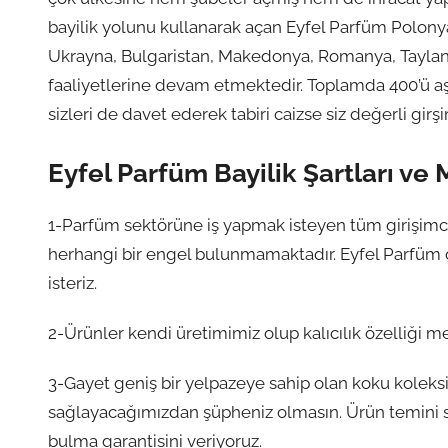
bayilik yolunu kullanarak açan Eyfel Parfüm Polony
Ukrayna, Bulgaristan, Makedonya, Romanya, Tayland,
faaliyetlerine devam etmektedir. Toplamda 400’ü aş
sizleri de davet ederek tabiri caizse siz değerli gir
Eyfel Parfüm Bayilik Şartları ve 
1-Parfüm sektörüne iş yapmak isteyen tüm girişimcil
herhangi bir engel bulunmamaktadır. Eyfel Parfüm o
isteriz.
2-Ürünler kendi üretimimiz olup kalıcılık özelliği m
3-Gayet geniş bir yelpazeye sahip olan koku kolek
sağlayacağımızdan şüpheniz olmasın. Ürün temini 
bulma garantisini veriyoruz.