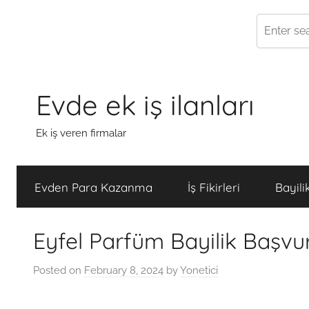
Skip
to
Evde ek iş ilanları
content
Ek iş veren firmalar
Evden Para Kazanma
İş Fikirleri
Bayili
Eyfel Parfüm Bayilik Başvur
Posted on
February 8, 2024
by
Yonetici