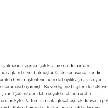
ılmış olmasına rağmen çok kısa bir sürede parfüm
ne sağlam bir yer bulmuştur. Kalite konusunda kendini
arfümleri hem müşterilerin hem de bayilik açmak isteyen
e korumayı başarmıştır. Bu verdiğimiz bilgileri destekley
üm şu an 7500 m2’den daha büyük bir alanda üretim
irma olan Eyfel Parfüm zamanla globalleşerek dünyanın pe
ıştır. Bahsettiğimiz bu dükkanların büyük bir kısmını