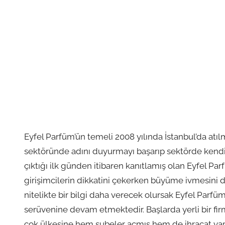
Eyfel Parfüm’ün temeli 2008 yılında İstanbul’da at
sektöründe adını duyurmayı başarıp sektörde kendi
çıktığı ilk günden itibaren kanıtlamış olan Eyfel P
girişimcilerin dikkatini çekerken büyüme ivmesini d
nitelikte bir bilgi daha verecek olursak Eyfel Parf
serüvenine devam etmektedir. Başlarda yerli bir f
çok ülkesine hem şubeler açmış hem de ihracat yapm