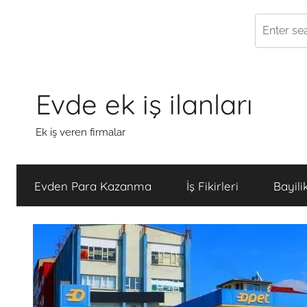
Skip
to
Evde ek iş ilanları
content
Ek iş veren firmalar
Evden Para Kazanma
İş Fikirleri
Bayili