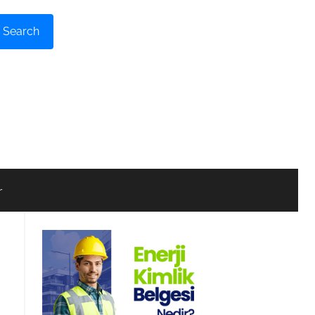
Search
r