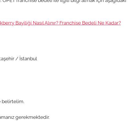
 OPET franchise bedeli ile ilgili bilgi almak için aşağıdaki
kberry Bayiliği Nasıl Alınır? Franchise Bedeli Ne Kadar?
aşehir / İstanbul
 belirtelim.
Yapmanız gerekmektedir.