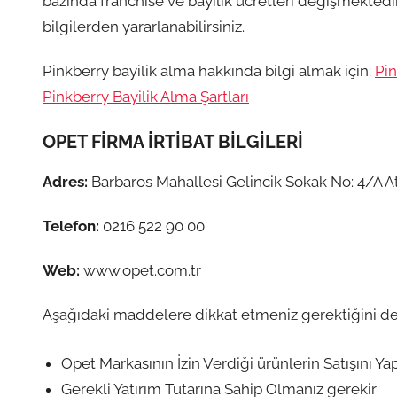
bazında franchise ve bayilik ücretleri değişmektedir.
bilgilerden yararlanabilirsiniz.
Pinkberry bayilik alma hakkında bilgi almak için:
Pin
Pinkberry Bayilik Alma Şartları
OPET FİRMA İRTİBAT BİLGİLERİ
Adres:
Barbaros Mahallesi Gelincik Sokak No: 4/A At
Telefon:
0216 522 90 00
Web:
www.opet.com.tr
Aşağıdaki maddelere dikkat etmeniz gerektiğini de
Opet Markasının İzin Verdiği ürünlerin Satışını 
Gerekli Yatırım Tutarına Sahip Olmanız gerekir