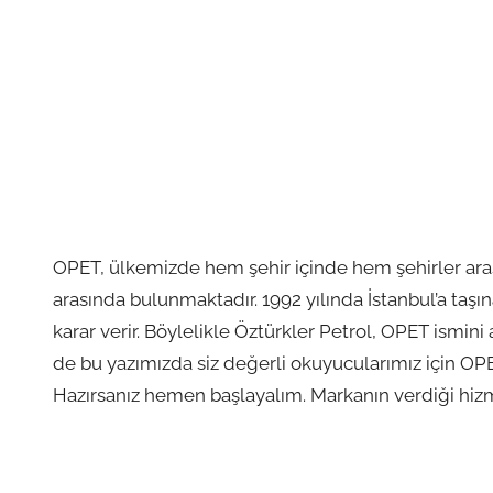
OPET, ülkemizde hem şehir içinde hem şehirler aras
arasında bulunmaktadır. 1992 yılında İstanbul’a taşına
karar verir. Böylelikle Öztürkler Petrol, OPET ismin
de bu yazımızda siz değerli okuyucularımız için OPET b
Hazırsanız hemen başlayalım. Markanın verdiği hizme