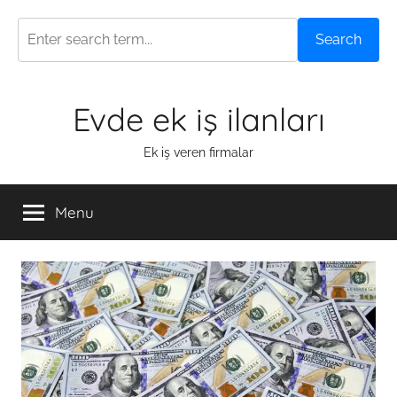
Search
Skip
Evde ek iş ilanları
to
content
Ek iş veren firmalar
Menu