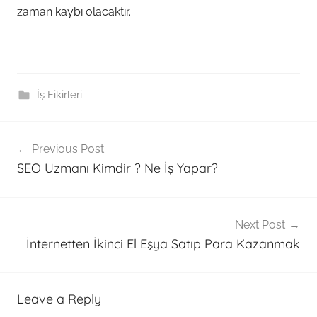
zaman kaybı olacaktır.
İş Fikirleri
Post
Previous Post
navigation
SEO Uzmanı Kimdir ? Ne İş Yapar?
Next Post
İnternetten İkinci El Eşya Satıp Para Kazanmak
Leave a Reply