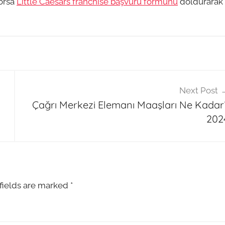
orsa
Little Caesars franchise başvuru formunu
doldurarak
Next Post
Çağrı Merkezi Elemanı Maaşları Ne Kadar
202
fields are marked
*