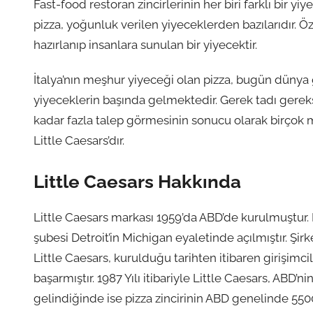
Fast-food restoran zincirlerinin her biri farklı bir 
pizza, yoğunluk verilen yiyeceklerden bazılarıdır. 
hazırlanıp insanlara sunulan bir yiyecektir.
İtalya’nın meşhur yiyeceği olan pizza, bugün dünya 
yiyeceklerin başında gelmektedir. Gerek tadı gere
kadar fazla talep görmesinin sonucu olarak birçok m
Little Caesars’dır.
Little Caesars Hakkında
Little Caesars markası 1959’da ABD’de kurulmuştur. Mi
şubesi Detroit’in Michigan eyaletinde açılmıştır. Şi
Little Caesars, kurulduğu tarihten itibaren girişimci
başarmıştır. 1987 Yılı itibariyle Little Caesars, AB
gelindiğinde ise pizza zincirinin ABD genelinde 550