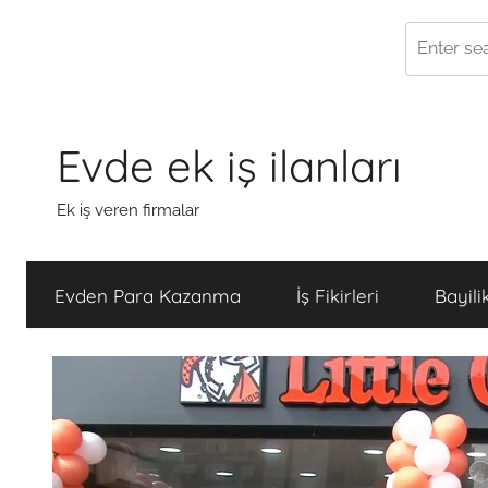
Skip
to
Evde ek iş ilanları
content
Ek iş veren firmalar
Evden Para Kazanma
İş Fikirleri
Bayili