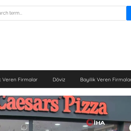
k Veren Firmalar
Döviz
Bayilik Veren Firmala