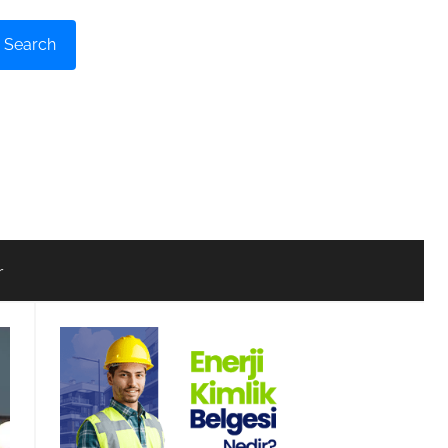
Search
r