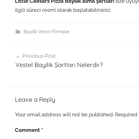
Little Caesars Pizza bayilik alma şartları
size uyuy
ilgili süreci resmi olarak başlatabilirsiniz.
Bayilik Veren Firmalar
Post
L
Previous Post
i
navigation
Vestel Bayilik Şartları Nelerdir?
t
t
l
e
C
Leave a Reply
a
e
Your email address will not be published.
Required 
s
a
Comment
*
r