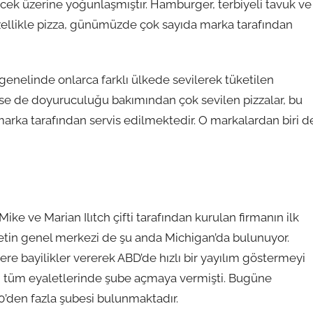
yiyecek üzerine yoğunlaşmıştır. Hamburger, terbiyeli tavuk ve
Özellikle pizza, günümüzde çok sayıda marka tarafından
genelinde onlarca farklı ülkede sevilerek tüketilen
kse de doyuruculuğu bakımından çok sevilen pizzalar, bu
arka tarafından servis edilmektedir. O markalardan biri d
ke ve Marian Ilıtch çifti tarafından kurulan firmanın ilk
rketin genel merkezi de şu anda Michigan’da bulunuyor.
lere bayilikler vererek ABD’de hızlı bir yayılım göstermeyi
D’nin tüm eyaletlerinde şube açmaya vermişti. Bugüne
0’den fazla şubesi bulunmaktadır.