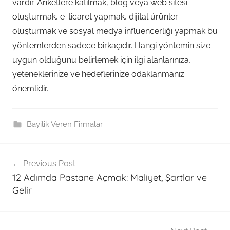
vardır. Anketlere katılmak, blog veya web sitesi
oluşturmak, e-ticaret yapmak, dijital ürünler
oluşturmak ve sosyal medya influencerlığı yapmak bu
yöntemlerden sadece birkaçıdır. Hangi yöntemin size
uygun olduğunu belirlemek için ilgi alanlarınıza,
yeteneklerinize ve hedeflerinize odaklanmanız
önemlidir.
Bayilik Veren Firmalar
Post
Previous Post
navigation
12 Adımda Pastane Açmak: Maliyet, Şartlar ve
Gelir