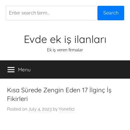
Search
Skip
Evde ek iş ilanları
to
content
Ek iş veren firmalar
Menu
Kısa Sürede Zengin Eden 17 İlginç İş
Fikirleri
Posted on
July 4, 2023
by
Yonetici