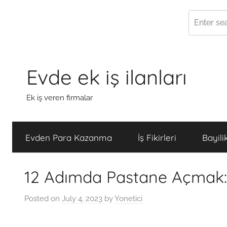
Skip
to
Evde ek iş ilanları
content
Ek iş veren firmalar
Evden Para Kazanma
İş Fikirleri
Bayili
12 Adımda Pastane Açmak: M
Posted on
July 4, 2023
by
Yonetici