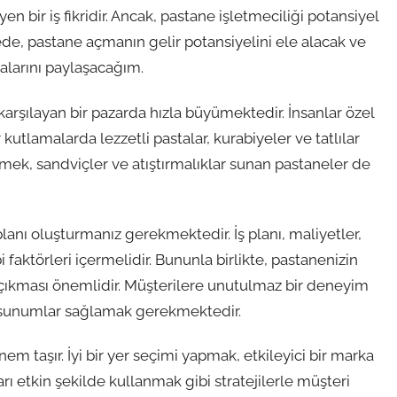
n bir iş fikridir. Ancak, pastane işletmeciliği potansiyel
ede, pastane açmanın gelir potansiyelini ele alacak ve
talarını paylaşacağım.
karşılayan bir pazarda hızla büyümektedir. İnsanlar özel
lamalarda lezzetli pastalar, kurabiyeler ve tatlılar
kmek, sandviçler ve atıştırmalıklar sunan pastaneler de
ş planı oluşturmanız gerekmektedir. İş planı, maliyetler,
 faktörleri içermelidir. Bununla birlikte, pastanenizin
 öne çıkması önemlidir. Müşterilere unutulmaz bir deneyim
ci sunumlar sağlamak gerekmektedir.
em taşır. İyi bir yer seçimi yapmak, etkileyici bir marka
rı etkin şekilde kullanmak gibi stratejilerle müşteri