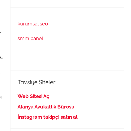
kurumsal seo
t
smm panel
da
r
Tavsiye Siteler
Web Sitesi Aç
ı
Alanya Avukatlık Bürosu
İnstagram takipçi satın al