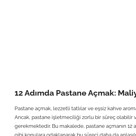
12 Adımda Pastane Açmak: Maliye
Pastane açmak, lezzetli tatlılar ve eşsiz kahve aromas
Ancak, pastane işletmeciliği zorlu bir süreç olabilir
gerekmektedir. Bu makalede, pastane açmanın 12 adım
gibi konulara odaklanarak bu süreci daha da anlaşılı