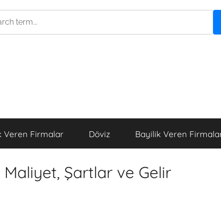
k Veren Firmalar
Döviz
Bayilik Veren Firmala
aliyet, Şartlar ve Gelir