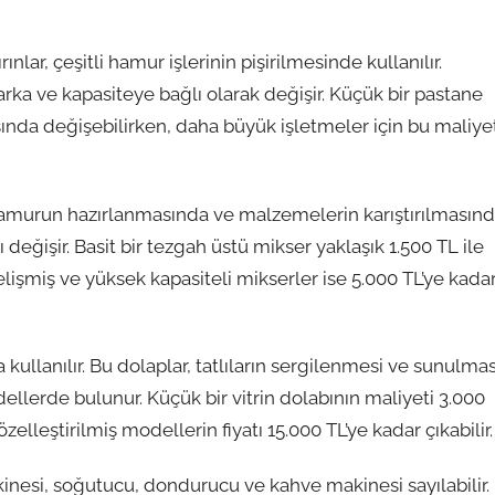
nlar, çeşitli hamur işlerinin pişirilmesinde kullanılır.
arka ve kapasiteye bağlı olarak değişir. Küçük bir pastane
asında değişebilirken, daha büyük işletmeler için bu maliye
 hamurun hazırlanmasında ve malzemelerin karıştırılmasın
rı değişir. Basit bir tezgah üstü mikser yaklaşık 1.500 TL ile
elişmiş ve yüksek kapasiteli mikserler ise 5.000 TL’ye kada
 kullanılır. Bu dolaplar, tatlıların sergilenmesi ve sunulmas
odellerde bulunur. Küçük bir vitrin dolabının maliyeti 3.000
elleştirilmiş modellerin fiyatı 15.000 TL’ye kadar çıkabilir.
esi, soğutucu, dondurucu ve kahve makinesi sayılabilir.