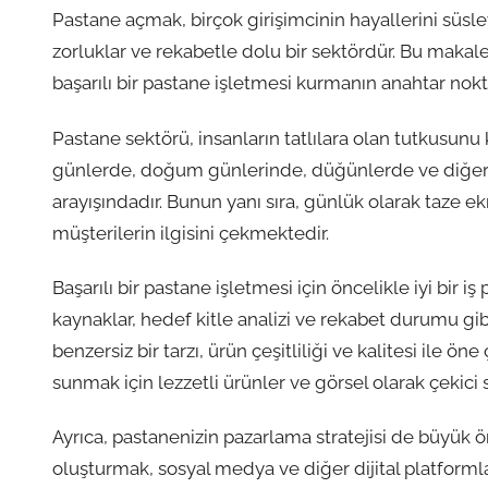
Pastane açmak, birçok girişimcinin hayallerini süsleye
zorluklar ve rekabetle dolu bir sektördür. Bu makal
başarılı bir pastane işletmesi kurmanın anahtar nok
Pastane sektörü, insanların tatlılara olan tutkusunu 
günlerde, doğum günlerinde, düğünlerde ve diğer kut
arayışındadır. Bunun yanı sıra, günlük olarak taze e
müşterilerin ilgisini çekmektedir.
Başarılı bir pastane işletmesi için öncelikle iyi bir i
kaynaklar, hedef kitle analizi ve rekabet durumu gibi
benzersiz bir tarzı, ürün çeşitliliği ve kalitesi ile
sunmak için lezzetli ürünler ve görsel olarak çeki
Ayrıca, pastanenizin pazarlama stratejisi de büyük ön
oluşturmak, sosyal medya ve diğer dijital platformla