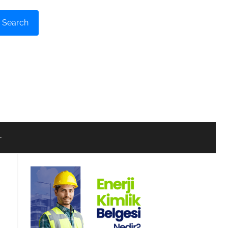
Search
r