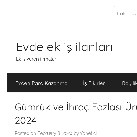
Skip
to
Evde ek iş ilanları
content
Ek iş veren firmalar
Evden Para Kazanma
İş Fikirleri
Bayili
Gümrük ve İhraç Fazlası Ür
2024
Posted on
February 8, 2024
by
Yonetici