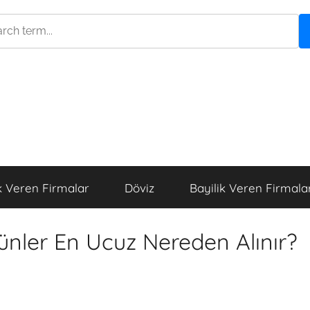
k Veren Firmalar
Döviz
Bayilik Veren Firmala
ünler En Ucuz Nereden Alınır?