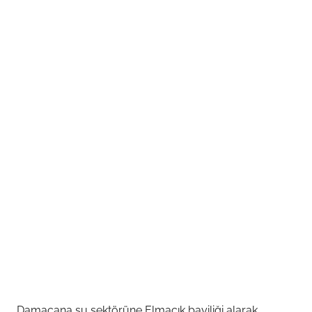
Damacana su sektörüne Elmacık bayiliği alarak