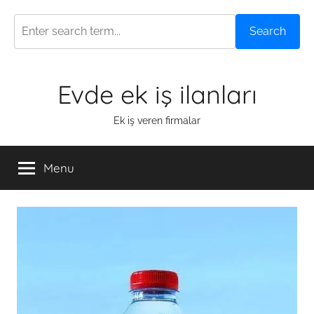
Search
Skip
Evde ek iş ilanları
to
content
Ek iş veren firmalar
Menu