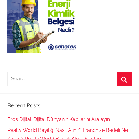
B
a
k
ı
m
U
z
m
a
Search
n
for:
ı
Searc
n
e
Recent Posts
i
Eros Dijital: Dijital Dünyanın Kapılarını Aralayın
ş
y
Realty World Bayiliği Nasıl Alınır? Franchise Bedeli Ne
a
Kadar? Realty World Bayilik Alma Şartları