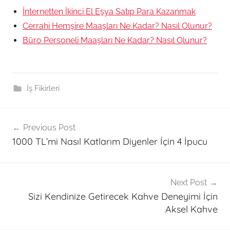
İnternetten İkinci El Eşya Satıp Para Kazanmak
Cerrahi Hemşire Maaşları Ne Kadar? Nasıl Olunur?
Büro Personeli Maaşları Ne Kadar? Nasıl Olunur?
İş Fikirleri
Post
C
Previous Post
i
navigation
1000 TL’mi Nasıl Katlarım Diyenler İçin 4 İpucu
l
t
B
a
Next Post
Sizi Kendinize Getirecek Kahve Deneyimi İçin
k
Aksel Kahve
ı
m