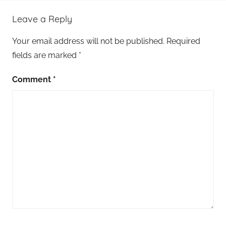
U
Leave a Reply
z
m
Your email address will not be published.
Required
a
fields are marked
*
n
ı
Comment
*
,
C
i
l
t
B
a
k
ı
m
U