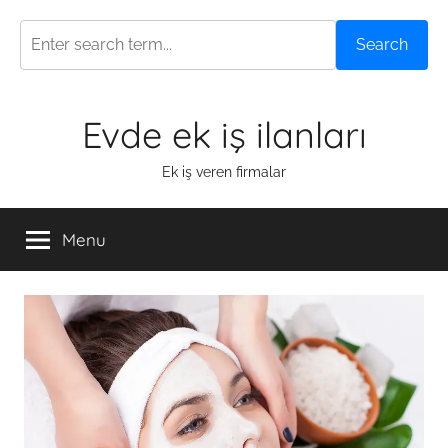
Search
Skip
Evde ek iş ilanları
to
content
Ek iş veren firmalar
Menu