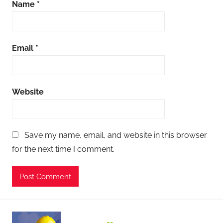
z
Name
*
m
a
n
Email
*
ı
m
a
Website
a
ş
l
a
Save my name, email, and website in this browser
r
for the next time I comment.
ı
,
C
i
l
t