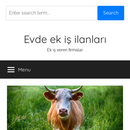
Search
Skip
Evde ek iş ilanları
to
content
Ek iş veren firmalar
Menu