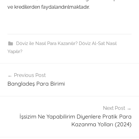
ve kredilerden faydalandırılmaktadır.
Döviz ile Nasıl Para Kazanılır? Döviz Al-Sat Nasıl
Yapılır?
Post
B
Previous Post
ü
navigation
Bangladeş Para Birimi
y
ü
k
B
Next Post
İşsizim Ne Yapabilirim Diyenlere Pratik Para
a
Kazanma Yolları (2024)
ş
H