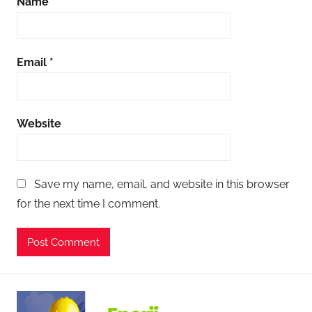
Name
*
i
b
e
Email
*
k
r
e
Website
d
i
,
k
Save my name, email, and website in this browser
r
for the next time I comment.
e
d
i