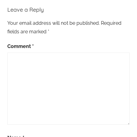
a
Leave a Reply
y
v
Your email address will not be published.
Required
a
fields are marked
*
n
H
Comment
*
i
b
e
K
r
e
d
i
s
i
,
h