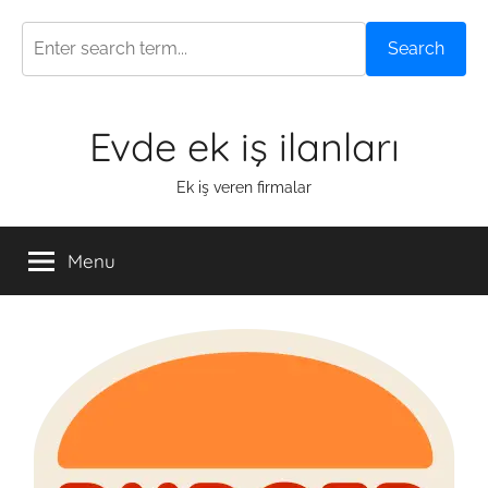
Search
Skip
Evde ek iş ilanları
to
content
Ek iş veren firmalar
Menu