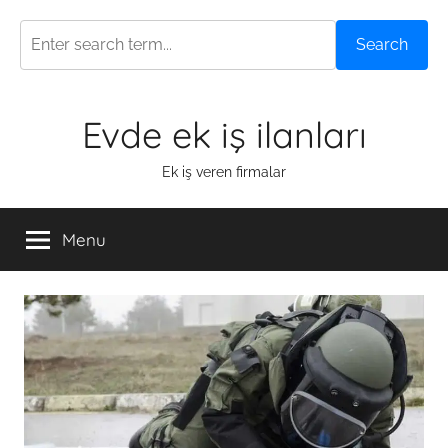
Search
Skip
Evde ek iş ilanları
to
content
Ek iş veren firmalar
Menu