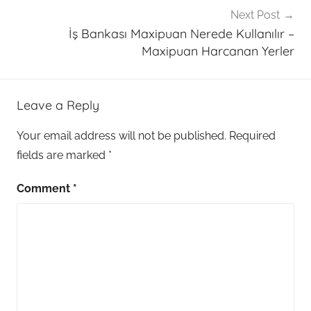
Next Post
i
İş Bankası Maxipuan Nerede Kullanılır –
l
Maxipuan Harcanan Yerler
i
ç
b
Leave a Reply
a
y
Your email address will not be published.
Required
i
fields are marked
*
l
i
Comment
*
k
a
l
m
a