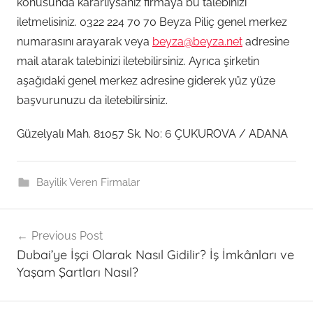
konusunda kararlıysanız firmaya bu talebinizi
iletmelisiniz. 0322 224 70 70 Beyza Piliç genel merkez
numarasını arayarak veya
beyza@beyza.net
adresine
mail atarak talebinizi iletebilirsiniz. Ayrıca şirketin
aşağıdaki genel merkez adresine giderek yüz yüze
başvurunuzu da iletebilirsiniz.
Güzelyalı Mah. 81057 Sk. No: 6 ÇUKUROVA / ADANA
Bayilik Veren Firmalar
Post
B
Previous Post
e
navigation
Dubai’ye İşçi Olarak Nasıl Gidilir? İş İmkânları ve
y
Yaşam Şartları Nasıl?
z
a
P