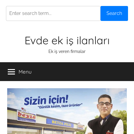
Search
Skip
Evde ek iş ilanları
to
content
Ek iş veren firmalar
Menu