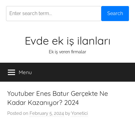
Search
Skip
Evde ek iş ilanları
to
content
Ek iş veren firmalar
Menu
Youtuber Enes Batur Gerçekte Ne
Kadar Kazanıyor? 2024
Posted on
February 5, 2024
by
Yonetici