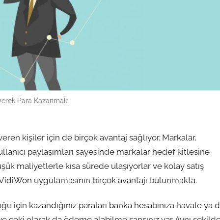
yerek Para Kazanmak
en kişiler için de birçok avantaj sağlıyor. Markalar,
kullanıcı paylaşımları sayesinde markalar hedef kitlesine
şük maliyetlerle kısa sürede ulaşıyorlar ve kolay satış
iVidiWon uygulamasının birçok avantajı bulunmakta.
 için kazandığınız paraları banka hesabınıza havale ya 
ye çeki olarak da ödeme alabilme şansınız var. Aynı şekild