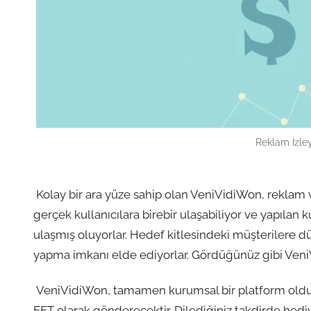
Reklam İzle
Kolay bir ara yüze sahip olan VeniVidiWon, reklam ver
gerçek kullanıcılara birebir ulaşabiliyor ve yapılan 
ulaşmış oluyorlar. Hedef kitlesindeki müşterilere dü
yapma imkanı elde ediyorlar. Gördüğünüz gibi Ven
VeniVidiWon, tamamen kurumsal bir platform olduğu
EFT olarak gönderecektir. Dilediğiniz takdirde hedi