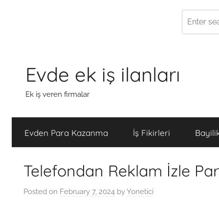
Skip
to
Evde ek iş ilanları
content
Ek iş veren firmalar
Evden Para Kazanma
İş Fikirleri
Bayili
Telefondan Reklam İzle Pa
Posted on
February 7, 2024
by
Yonetici