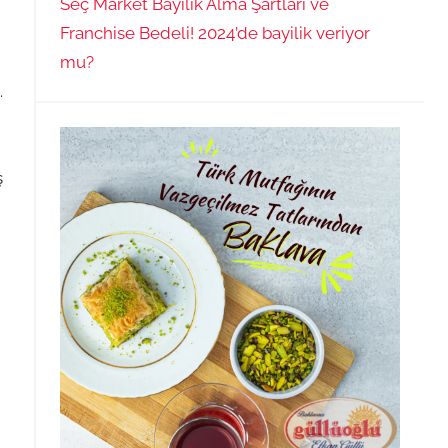
Seç Market Bayilik Alma Şartları ve
Franchise Bedeli! 2024’de bayilik veriyor
mu?
.
ş