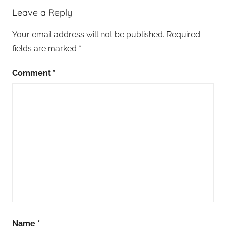
Leave a Reply
,
S
Your email address will not be published.
Required
o
fields are marked
*
m
a
Comment
*
l
i
,
S
o
m
a
l
i
P
a
r
Name
*