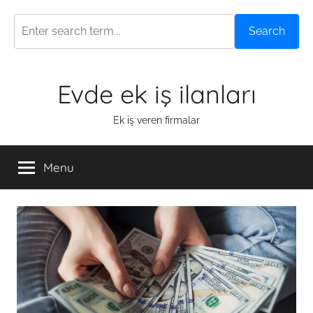
Search
Skip
Evde ek iş ilanları
to
content
Ek iş veren firmalar
Menu