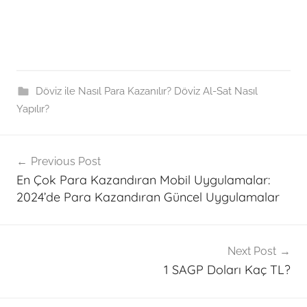
Döviz ile Nasıl Para Kazanılır? Döviz Al-Sat Nasıl
Yapılır?
Post
p
Previous Post
a
navigation
En Çok Para Kazandıran Mobil Uygulamalar:
r
2024’de Para Kazandıran Güncel Uygulamalar
a
b
i
Next Post
r
1 SAGP Doları Kaç TL?
i
m
i