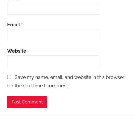
a
B
i
Email
*
r
i
m
Website
i
Save my name, email, and website in this browser
for the next time I comment.