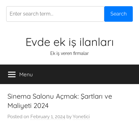
Search
Skip
Evde ek iş ilanları
to
content
Ek iş veren firmalar
Menu
Sinema Salonu Açmak: Şartları ve
Maliyeti 2024
Posted on
February 1, 2024
by
Yonetici