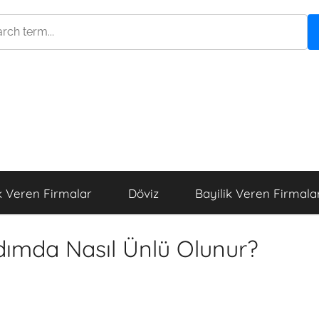
k Veren Firmalar
Döviz
Bayilik Veren Firmala
Adımda Nasıl Ünlü Olunur?