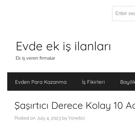
Skip
to
Evde ek iş ilanları
content
Ek iş veren firmalar
Evden Para Kazanma
İş Fikirleri
Bayili
Şaşırtıcı Derece Kolay 10 
Posted on
July 4, 2023
by
Yonetici