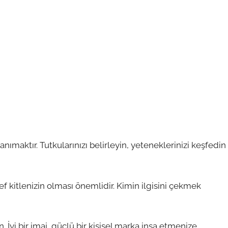
anımaktır. Tutkularınızı belirleyin, yeteneklerinizi keşfedin
def kitlenizin olması önemlidir. Kimin ilgisini çekmek
n. İyi bir imaj, güçlü bir kişisel marka inşa etmenize