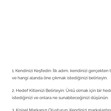
1. Kendinizi Keşfedin: İlk adım, kendinizi gerçekten t
ve hangi alanda öne çıkmak istediğinizi belirleyin.
2. Hedef Kitlenizi Belirleyin: Ünlü olmak için bir he
istediğinizi ve onlara ne sunabileceğinizi düşünün.
3. Kişisel Markanızı Oluşturun: Kendinizi markalaştırı