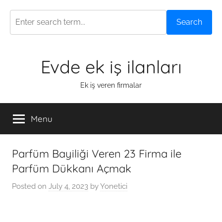
Search
Skip
Evde ek iş ilanları
to
content
Ek iş veren firmalar
Menu
Parfüm Bayiliği Veren 23 Firma ile
Parfüm Dükkanı Açmak
Posted on
July 4, 2023
by
Yonetici