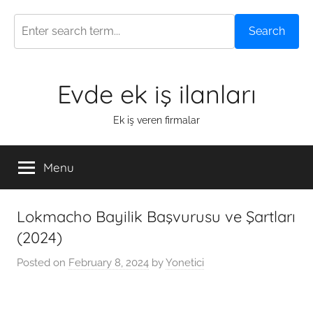
Search
Skip
Evde ek iş ilanları
to
content
Ek iş veren firmalar
Menu
Lokmacho Bayilik Başvurusu ve Şartları
(2024)
Posted on
February 8, 2024
by
Yonetici