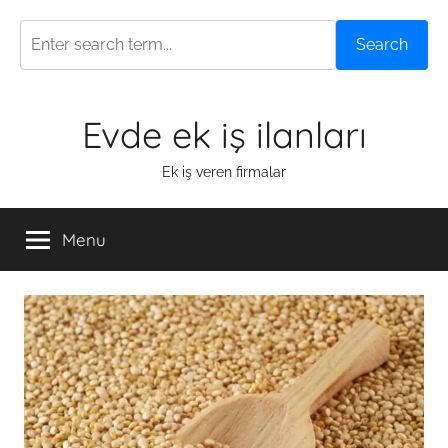
Search
Skip
Evde ek iş ilanları
to
content
Ek iş veren firmalar
Menu