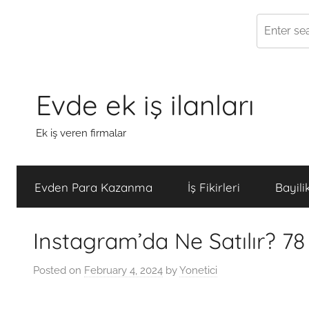
Skip
to
Evde ek iş ilanları
content
Ek iş veren firmalar
Evden Para Kazanma
İş Fikirleri
Bayili
Instagram’da Ne Satılır? 78 
Posted on
February 4, 2024
by
Yonetici