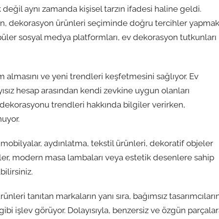
ğil aynı zamanda kişisel tarzın ifadesi haline geldi.
rken, dekorasyon ürünleri seçiminde doğru tercihler yapma
püler sosyal medya platformları, ev dekorasyon tutkunları
am almasını ve yeni trendleri keşfetmesini sağlıyor. Ev
yısız hesap arasından kendi zevkine uygun olanları
ev dekorasyonu trendleri hakkında bilgiler verirken,
nuyor.
bilyalar, aydınlatma, tekstil ürünleri, dekoratif objeler
izeler, modern masa lambaları veya estetik desenlere sahip
ilirsiniz.
rünleri tanıtan markaların yanı sıra, bağımsız tasarımcıları
 gibi işlev görüyor. Dolayısıyla, benzersiz ve özgün parçala