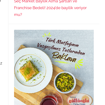
r
Seç Market Bayilik Alma Şartları ve
Franchise Bedeli! 2024’de bayilik veriyor
mu?
uz