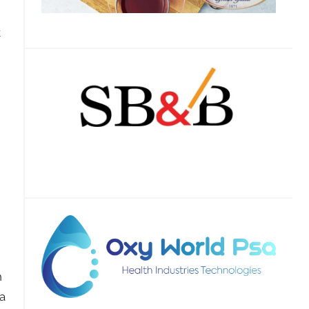
k
n
ra