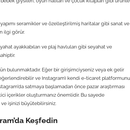
bebek giysileri, oyun halıları ve çocuk kitapları gibi ürünle
el yapımı seramikler ve özelleştirilmiş haritalar gibi sanat ve
 ilgi görür.
seyahat ayakkabıları ve plaj havluları gibi seyahat ve
ahiptir.
ün bulunmaktadır. Eğer bir girişimciyseniz veya ek gelir
değerlendirebilir ve Instagram’ı kendi e-ticaret platformun
 Instagram’da satmaya başlamadan önce pazar araştırması
ici içerikler oluşturmanız önemlidir. Bu sayede
ve işinizi büyütebilirsiniz.
gram’da Keşfedin