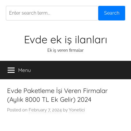
Search
Skip
Evde ek iş ilanları
to
content
Ek iş veren firmalar
Menu
Evde Paketleme İşi Veren Firmalar
(Aylık 8000 TL Ek Gelir) 2024
Posted on
February 7, 2024
by
Yonetici