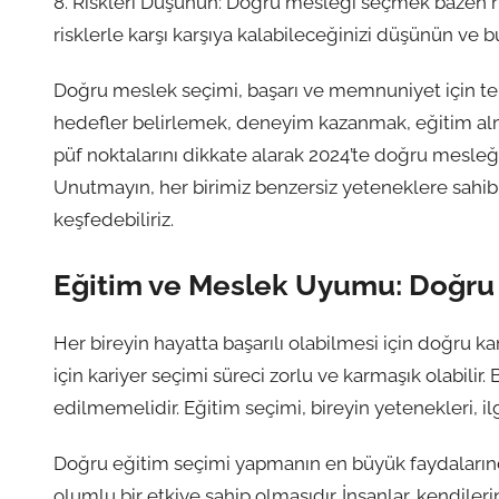
8. Riskleri Düşünün: Doğru mesleği seçmek bazen riskl
risklerle karşı karşıya kalabileceğinizi düşünün ve
Doğru meslek seçimi, başarı ve memnuniyet için tem
hedefler belirlemek, deneyim kazanmak, eğitim a
püf noktalarını dikkate alarak 2024’te doğru mesleği
Unutmayın, her birimiz benzersiz yeteneklere sahib
keşfedebiliriz.
Eğitim ve Meslek Uyumu: Doğru 
Her bireyin hayatta başarılı olabilmesi için doğru k
için kariyer seçimi süreci zorlu ve karmaşık olabil
edilmemelidir. Eğitim seçimi, bireyin yetenekleri, il
Doğru eğitim seçimi yapmanın en büyük faydalarından
olumlu bir etkiye sahip olmasıdır. İnsanlar, kendiler