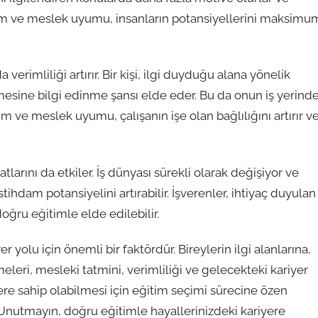
ğitim ve meslek uyumu, insanların potansiyellerini maksimu
imliliği artırır. Bir kişi, ilgi duyduğu alana yönelik
esine bilgi edinme şansı elde eder. Bu da onun iş yerind
im ve meslek uyumu, çalışanın işe olan bağlılığını artırır v
larını da etkiler. İş dünyası sürekli olarak değişiyor ve
tihdam potansiyelini artırabilir. İşverenler, ihtiyaç duyulan
doğru eğitimle elde edilebilir.
yolu için önemli bir faktördür. Bireylerin ilgi alanlarına,
leri, mesleki tatmini, verimliliği ve gelecekteki kariyer
riyere sahip olabilmesi için eğitim seçimi sürecine özen
Unutmayın, doğru eğitimle hayallerinizdeki kariyere