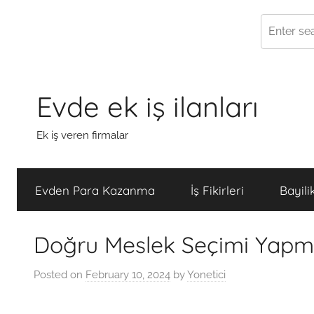
Skip
to
Evde ek iş ilanları
content
Ek iş veren firmalar
Evden Para Kazanma
İş Fikirleri
Bayili
Doğru Meslek Seçimi Yapma
Posted on
February 10, 2024
by
Yonetici