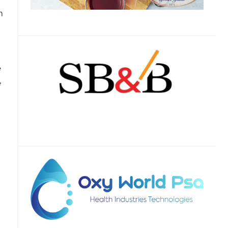
m
e
e