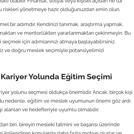
i olabilir. Finansal, sosyal veya kişisel açıdan ne tür
 bu riskleri yönetmeye hazır olduğunuzdan emin olun.
el bir adımdır. Kendinizi tanımak, araştırma yapmak,
lmaktan ve mentorlükten yararlanmaktan çekinmeyin. Bu
 seçmek için adımlarınızı atmaya başlayabilirsiniz.
iz ve doğru meslek seçimiyle potansiyelimizi
Kariyer Yolunda Eğitim Seçimi
ariyer yolunu seçmesi oldukça önemlidir. Ancak, birçok kişi
ir. Bu nedenle, eğitim ve meslek uyumunun önemi göz ardı
gi alanları ve hedefleriyle uyumlu olmalıdır.
 biri, bireyin mesleki tatmini ve başarısı üzerinde
ini ilgilendiren konularda daha fazla motive olurlar ve