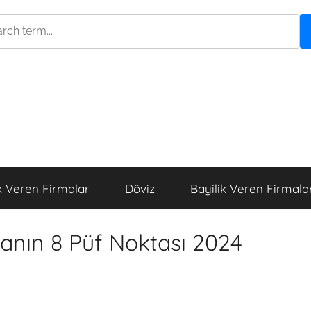
k Veren Firmalar
Döviz
Bayilik Veren Firmala
nın 8 Püf Noktası 2024