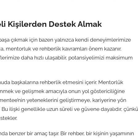
li Kişilerden Destek Almak
la başa çıkmak için bazen yalnızca kendi deneyimlerimize
da, mentorluk ve rehberlik kavramları önem kazanır.
erimize daha hızlı ulaşabilir, potansiyelimizi maksimum
uda başkalarına rehberlik etmesini içerir. Mentorlük
renmek ve gelişmek amacıyla onun yol göstericiliğine
 mentee’nin yeteneklerini geliştirmeye, kariyerine yön
Bu ilişki genellikle uzun süreli ve güvene dayalıdır, çünk
stekler.
da benzer bir amaç taşır. Bir rehber, bir kişinin yaşamının