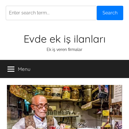
Search
Skip
Evde ek iş ilanları
to
content
Ek iş veren firmalar
Menu