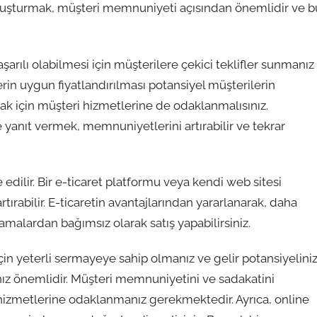
 oluşturmak, müşteri memnuniyeti açısından önemlidir ve b
arılı olabilmesi için müşterilere çekici teklifler sunmanız
nlerin uygun fiyatlandırılması potansiyel müşterilerin
rmak için müşteri hizmetlerine de odaklanmalısınız.
lde yanıt vermek, memnuniyetlerini artırabilir ve tekrar
edilir. Bir e-ticaret platformu veya kendi web sitesi
rtırabilir. E-ticaretin avantajlarından yararlanarak, daha
lamalardan bağımsız olarak satış yapabilirsiniz.
n yeterli sermayeye sahip olmanız ve gelir potansiyeliniz
manız önemlidir. Müşteri memnuniyetini ve sadakatini
 hizmetlerine odaklanmanız gerekmektedir. Ayrıca, online