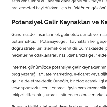
satış kanallarını kullanarak daha geniş bir kitleye u
malzemeleri bayi dükkanı için bu faktörleri göz ön
Potansiyel Gelir Kaynakları ve 
Günümüzde, insanların ek gelir elde etmek ve mali h
bulunmaktadır. Potansiyel gelir kaynakları her geçe
doğru stratejileri izlemek önemlidir. Bu makalede, 
hedeflerine odaklanarak, nasıl daha fazla gelir eld
İnternet, günümüzde potansiyel gelir kaynaklarının e
blog yazarlığı, affiliate marketing, e-ticaret veya diji
gelir elde etmektedir. Örneğin, bir blog açarak ilgi al
veya sponsorlu içerikler aracılığıyla para kazanabili
takipçi kitlesi oluşturarak, influencer olarak markalar
Bununla birlikte, internet dışında da potansiyel geli