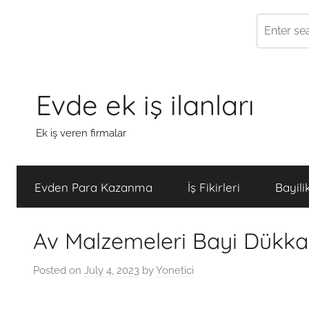
Skip
to
Evde ek iş ilanları
content
Ek iş veren firmalar
Evden Para Kazanma
İş Fikirleri
Bayili
Av Malzemeleri Bayi Dükka
Posted on
July 4, 2023
by
Yonetici