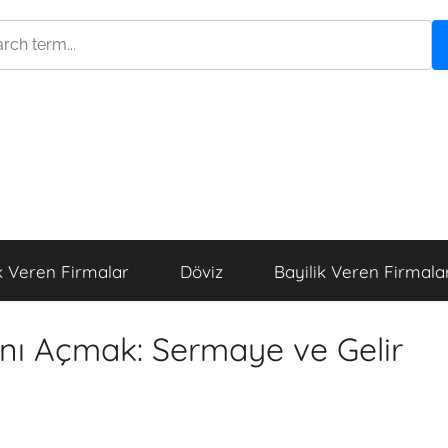
k Veren Firmalar
Döviz
Bayilik Veren Firmala
nı Açmak: Sermaye ve Gelir