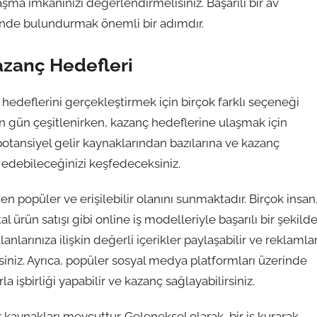
laşma imkanınızı değerlendirmelisiniz. Başarılı bir av
ünde bulundurmak önemli bir adımdır.
Kazanç Hedefleri
edeflerini gerçekleştirmek için birçok farklı seçeneği
n gün çeşitlenirken, kazanç hedeflerine ulaşmak için
potansiyel gelir kaynaklarından bazılarına ve kazanç
e edebileceğinizi keşfedeceksiniz.
n popüler ve erişilebilir olanını sunmaktadır. Birçok insan
tal ürün satışı gibi online iş modelleriyle başarılı bir şekild
anlarınıza ilişkin değerli içerikler paylaşabilir ve reklamla
rsiniz. Ayrıca, popüler sosyal medya platformları üzerinde
la işbirliği yapabilir ve kazanç sağlayabilirsiniz.
r kaynakları mevcuttur. Geleneksel olarak, bir iş kurarak