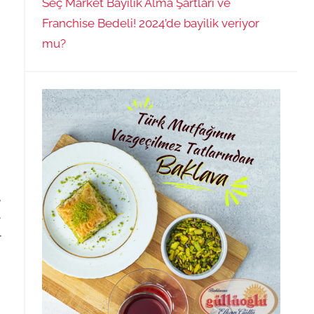
Seç Market Bayilik Alma Şartları ve
Franchise Bedeli! 2024’de bayilik veriyor
mu?
,
e
r