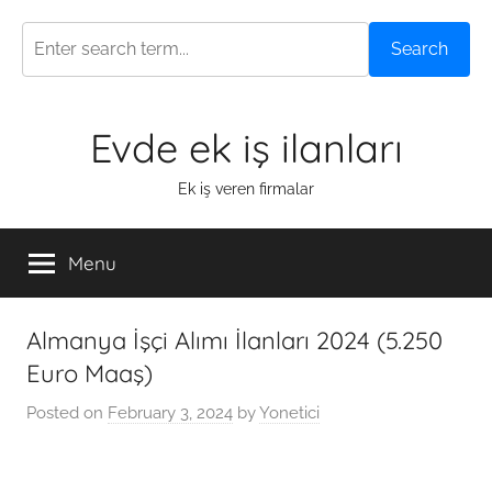
Search
Skip
Evde ek iş ilanları
to
content
Ek iş veren firmalar
Menu
Almanya İşçi Alımı İlanları 2024 (5.250
Euro Maaş)
Posted on
February 3, 2024
by
Yonetici