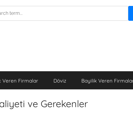
k Veren Firmalar
Döviz
Bayilik Veren Firmala
liyeti ve Gerekenler