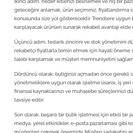
İkinci adım, hedef kitlenizi belirlemek ve niş bir 
geleceğini anlamak, ürün seçiminiz, fiyatlandırma str
konusunda size yol gösterecektir. Trendlere uygun b
karşılayacak ürünleri sunarak rekabet avantajı elde e
Üçüncü adım, tedarik zincirini ve stok yönetimini dü
rekabetçi fiyatlarla temin etmek için hayati öneme s
talebi karşılamak ve müşteri memnuniyetini sağlamak 
Dördüncü olarak, butiğinizi açmadan önce gerekli izi
yönetmeliklere uygun olarak işletme lisansı, iş yeri
finansal kaynaklarınızı ve muhasebe süreçlerinizi
tavsiye edilir.
Son olarak, başarılı bir butik işletmesi için etkili bi
medya, yerel etkinlikler, e-posta pazarlaması gibi k
müşterileri çekmek önemlidir. Müşteri sadakatini a