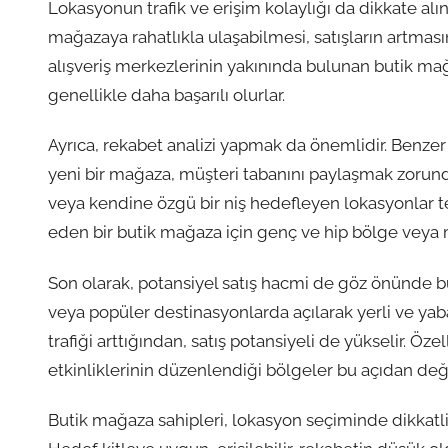
Lokasyonun trafik ve erişim kolaylığı da dikkate alı
mağazaya rahatlıkla ulaşabilmesi, satışların artmas
alışveriş merkezlerinin yakınında bulunan butik mağ
genellikle daha başarılı olurlar.
Ayrıca, rekabet analizi yapmak da önemlidir. Benze
yeni bir mağaza, müşteri tabanını paylaşmak zorund
veya kendine özgü bir niş hedefleyen lokasyonlar te
eden bir butik mağaza için genç ve hip bölge veya ma
Son olarak, potansiyel satış hacmi de göz önünde bu
veya popüler destinasyonlarda açılarak yerli ve yaba
trafiği arttığından, satış potansiyeli de yükselir. Öze
etkinliklerinin düzenlendiği bölgeler bu açıdan değe
Butik mağaza sahipleri, lokasyon seçiminde dikkatli b