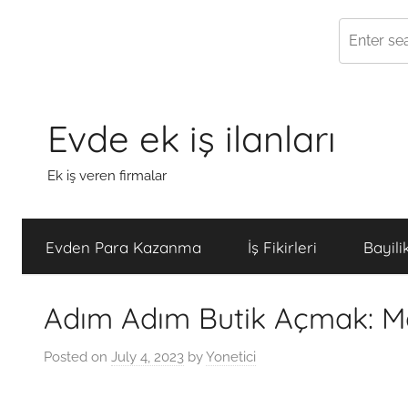
Skip
to
Evde ek iş ilanları
content
Ek iş veren firmalar
Evden Para Kazanma
İş Fikirleri
Bayili
Adım Adım Butik Açmak: Ma
Posted on
July 4, 2023
by
Yonetici