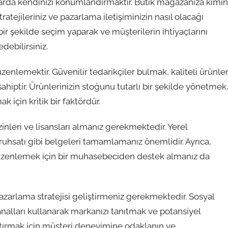
pazarda kendinizi konumlandırmaktır. Butik mağazanıza kimin
atejileriniz ve pazarlama iletişiminizin nasıl olacağı
ir şekilde seçim yaparak ve müşterilerin ihtiyaçlarını
debilirsiniz.
zenlemektir. Güvenilir tedarikçiler bulmak, kaliteli ürünler
ahiptir. Ürünlerinizin stoğunu tutarlı bir şekilde yönetmek
için kritik bir faktördür.
nleri ve lisansları almanız gerekmektedir. Yerel
 ruhsatı gibi belgeleri tamamlamanız önemlidir. Ayrıca,
 düzenlemek için bir muhasebeciden destek almanız da
r pazarlama stratejisi geliştirmeniz gerekmektedir. Sosyal
analları kullanarak markanızı tanıtmak ve potansiyel
rtırmak için müşteri deneyimine odaklanın ve