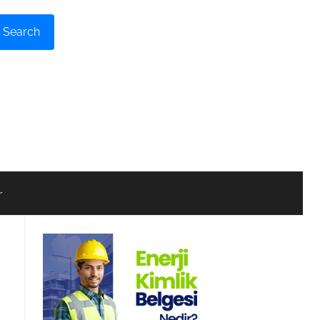
Search
r